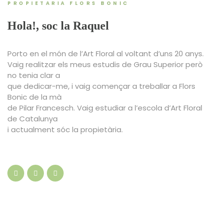
PROPIETARIA FLORS BONIC
Hola!, soc la Raquel
Porto
en el món de
l’Art
Floral
al voltant d’uns
20
anys.
Vaig realitzar
els meus
estudis
de Grau
S
uperior
però
no tenia
clar a
que
dedicar-me,
i
vaig començar a
treballar a
Flors
Bonic
de la mà
de Pilar
Francesch
.
Vaig estudiar a
l’escola
d’
Art
Floral
de
Catalunya
i actualment
sóc la
propietària.